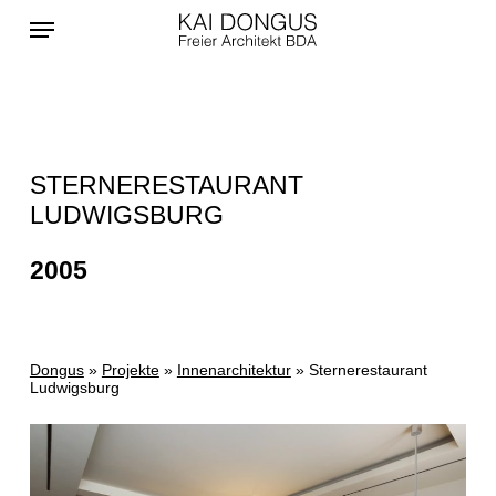
Skip
Menu
to
main
content
STERNERESTAURANT
LUDWIGSBURG
2005
Dongus
»
Projekte
»
Innenarchitektur
»
Sternerestaurant
Ludwigsburg