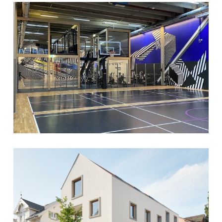
Fitnessstudio
MEHRFAMILIENHAUS LUDWIGSBURG
Ludwigsburg
(STEINBACH 11)
Mehrfamilienhaus
FITNESSSTUDIO LUDWIGSBURG
Besigheim