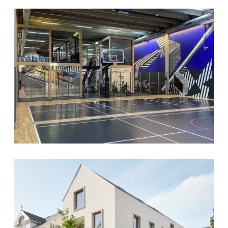
Fitnessstudio
MEHRFAMILIENHAUS LUDWIGSBURG
Ludwigsburg
(STEINBACH 11)
Mehrfamilienhaus
FITNESSSTUDIO LUDWIGSBURG
Besigheim