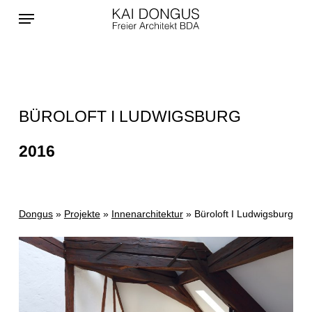
Skip
Menu
to
main
content
BÜROLOFT I LUDWIGSBURG
2016
Dongus
»
Projekte
»
Innenarchitektur
»
Büroloft I Ludwigsburg