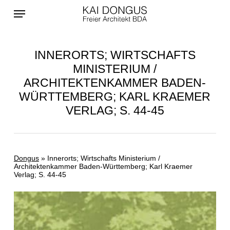
Skip
Menu
to
main
content
INNERORTS; WIRTSCHAFTS
MINISTERIUM /
ARCHITEKTENKAMMER BADEN-
WÜRTTEMBERG; KARL KRAEMER
VERLAG; S. 44-45
Dongus
»
Innerorts; Wirtschafts Ministerium /
Architektenkammer Baden-Württemberg; Karl Kraemer
Verlag; S. 44-45