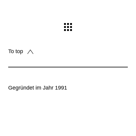
To top
Gegründet im Jahr 1991
© Alle Rechte vorbehalten
Dipl. Ing. Kai Dongus
Freier Architekt BDA