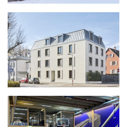
Apartment
SINGLE FAMILY HOUSE G.
building
FREUDENSTADT
Ludwigsburg
Gym
APARTMENT BUILDING LUDWIGSBURG
Ludwigsburg