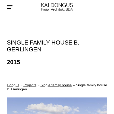
Skip
Menu
to
main
content
SINGLE FAMILY HOUSE B.
GERLINGEN
2015
Dongus
»
Projects
»
Single family house
»
Single family house
B. Gerlingen