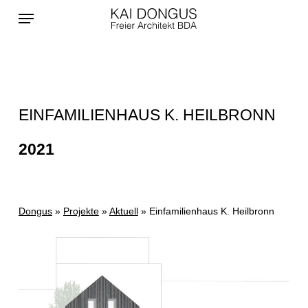
Skip
Menu
to
main
content
EINFAMILIENHAUS K. HEILBRONN
2021
Dongus
»
Projekte
»
Aktuell
»
Einfamilienhaus K. Heilbronn